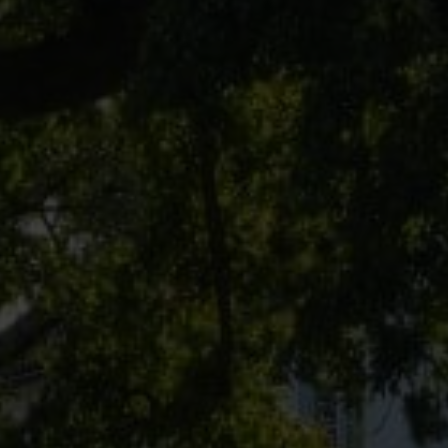
gen
f.com