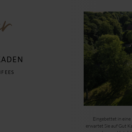
er
KADEN
NFEES
Eingebettet in eine
erwartet Sie auf Gut K