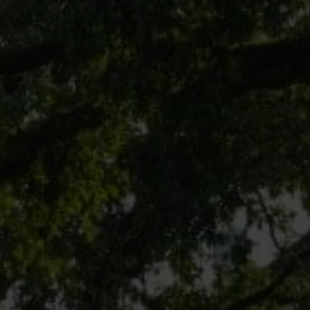
VERANSTALTUNGEN
REGION & FREIZEIT
KARRIERE
Golfplatz 1 · D-78166 Donaueschin
T. +49 (0) 771 84-0
·
info@oeschbergho
F. +49 (0) 771 84-600