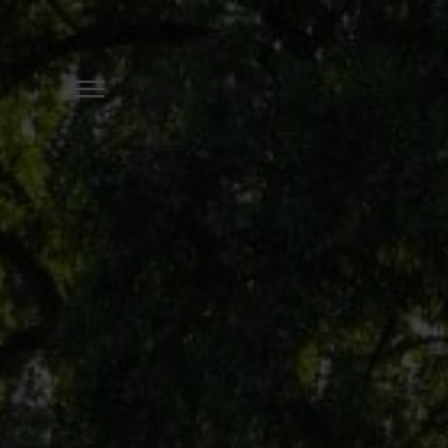
DER ÖSCHBERGHOF
ZIMMER & SUITEN
ANGEBOTE
SPA & GYM
GOLF
RESTAURANTS & BARS
TAGUNGEN & FIRMENEV
FESTE & FEIERLICHKEITE