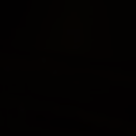
VERANSTALTUNGEN
REGION & FREIZEIT
KARRIERE
Golfplatz 1 · D-78166 Donaueschin
T. +49 (0) 771 84-0
·
info@oeschbergho
F. +49 (0) 771 84-600