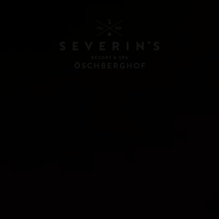
UNSERE GESCHICHT
NACHHALTIGKEIT
KONTAKT & ANREIS
Ö-MEMBER CARDS
GÄSTEBEWERTUNG
ENTS
AWARDS & AUSZEI
N