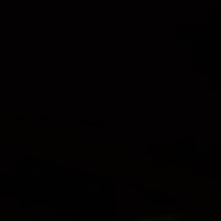
KOOPERATIONEN
BILDERGALERIE
UNSERE UNIQ-REIH
SOCIAL WALL
PRESSE
gen
f.com