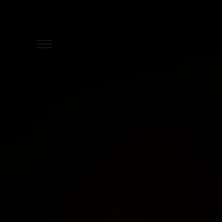
DER ÖSCHBERGHOF
ZIMMER & SUITEN
ANGEBOTE
SPA & GYM
GOLF
RESTAURANTS & BARS
TAGUNGEN & FIRMENEV
FESTE & FEIERLICHKEITE