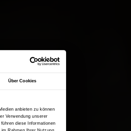
×
ngebot
Über Cookies
ORK GOLF
30.09.2026
 Medien anbieten zu können
hrer Verwendung unserer
Runde auf allen Plätzen inkl.
 führen diese Informationen
40 Rangebällen
ie im Rahmen Ihrer Nutzung