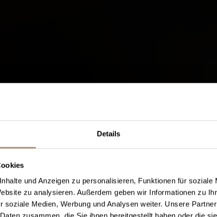
Top A
Details
AFTER W
Cookies
24.06. - 
nhalte und Anzeigen zu personalisieren, Funktionen für soziale
Website zu analysieren. Außerdem geben wir Informationen zu I
Täglich ab 15 Uhr: 18-Loch 
r soziale Medien, Werbung und Analysen weiter. Unsere Partner
Ballkorb mit 
 Daten zusammen, die Sie ihnen bereitgestellt haben oder die s