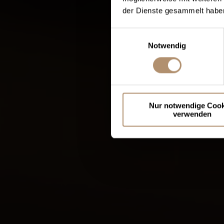
der Dienste gesammelt haben
Einwilligungsauswahl
Notwendig
Nur notwendige Cook
Ihr Silvester.
Special
 Golf
rk SPA - SWIM & DRINK
verwenden