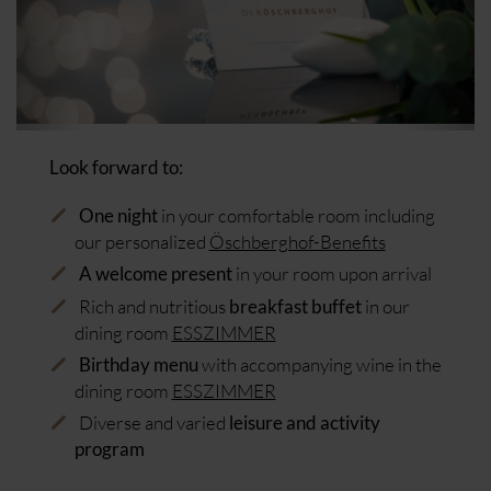
Look forward to:
in your comfortable room including
One night
our personalized
Öschberghof-Benefits
in your room upon arrival
A welcome present
Rich and nutritious
in our
breakfast buffet
dining room
ESSZIMMER
with accompanying wine in the
Birthday menu
dining room
ESSZIMMER
Diverse and varied
leisure and activity
program