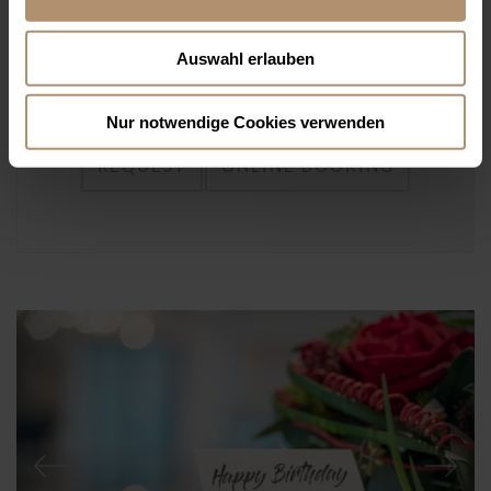
The price includes the aforementioned services of this offer per
room and depend on the occupancy and the booked room
category.
Auswahl erlauben
*Cancellation up to 14 days before arrival free of charge. Advance
arrival and additional night possible on request.
Nur notwendige Cookies verwenden
REQUEST
ONLINE BOOKING