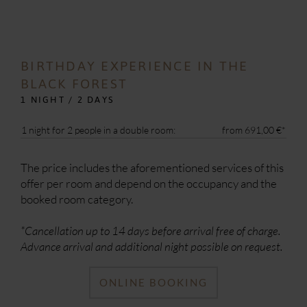
BIRTHDAY EXPERIENCE IN THE
BLACK FOREST
1 NIGHT / 2 DAYS
1 night for 2 people in a double room:
from 691,00 €*
The price includes the aforementioned services of this
offer per room and depend on the occupancy and the
booked room category.
*Cancellation up to 14 days before arrival free of charge.
Advance arrival and additional night possible on request.
ONLINE BOOKING