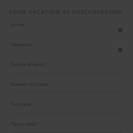
YOUR VACATION AT OESCHBERGHOF
Mandatory
Arrival
*
field
Mandatory
Departure
*
field
Mandatory
Number of adults
*
field
Number of children
First name
Mandatory
Family name
*
field