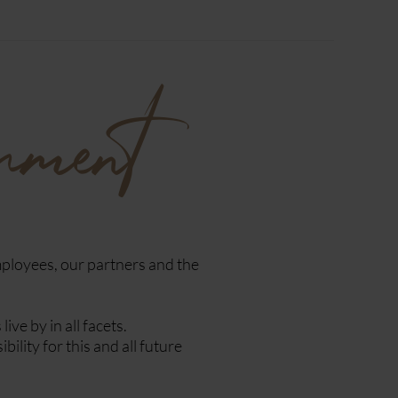
nment
mployees, our partners and the
ve by in all facets.
lity for this and all future