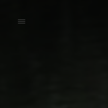
DER ÖSCHBERGHOF
ROOMS & SUITES
ACCOMMODATION OFFE
SPA & GYM
GOLF
RESTAURANTS & BARS
MEETINGS AND EVENTS
CELEBRATIONS