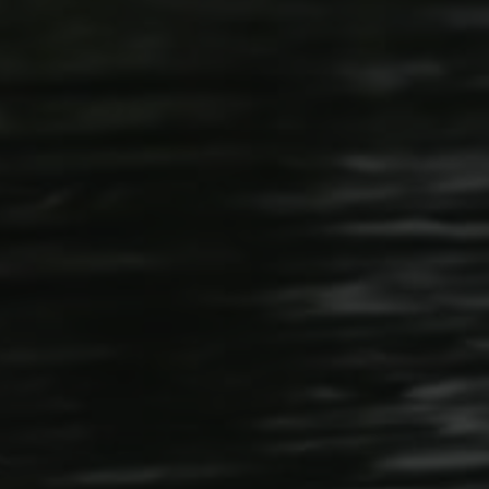
COOPERATIONS
PICTURE GALLERY
SOCIAL WALL
gen
f.com
PRESS