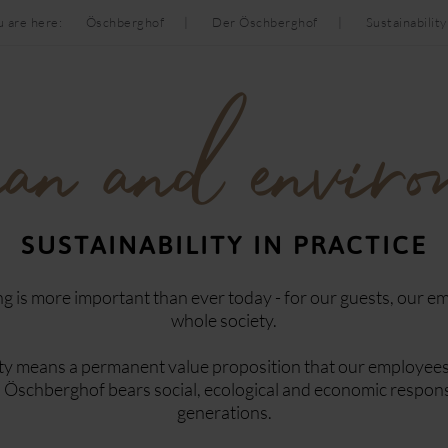
u are here:
Öschberghof
Der Öschberghof
Sustainability
n and enviro
SUSTAINABILITY IN PRACTICE
ng is more important than ever today - for our guests, our e
whole society.
ity means a permanent value proposition that our employees li
Öschberghof bears social, ecological and economic responsibi
generations.