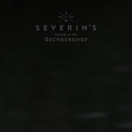
OUR HISTORY
SUSTAINABILITY
R
CONTACT & ARRIVAL
LOYALTY CARDS
GUEST REVIEWS
AWARDS