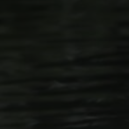
REGION & LEISURE
Golfplatz 1 · D-78166 Donaueschin
T. +49 (0) 771 84-0
·
info@oeschbergho
F. +49 (0) 771 84-600