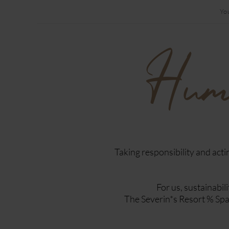
Yo
Huma
Taking responsibility and acti
For us, sustainabil
The Severin*s Resort % Spa 