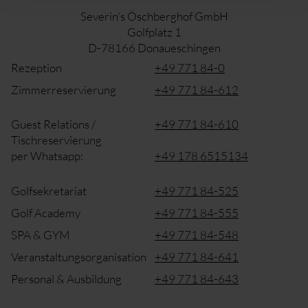
Severin's Öschberghof GmbH
Golfplatz 1
D-78166 Donaueschingen
Rezeption
+49 771 84-0
Zimmerreservierung
+49 771 84-612
Guest Relations /
+49 771 84-610
Tischreservierung
per Whatsapp:
+49 178 6515134
Golfsekretariat
+49 771 84-525
Golf Academy
+49 771 84-555
SPA & GYM
+49 771 84-548
Veranstaltungsorganisation
+49 771 84-641
Personal & Ausbildung
+49 771 84-643