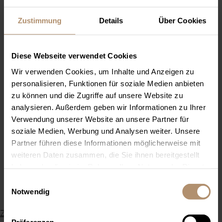
Zustimmung
Details
Über Cookies
STUDIENGÄNGE
Diese Webseite verwendet Cookies
Wir verwenden Cookies, um Inhalte und Anzeigen zu
KEINE OFFENEN STELLEN
personalisieren, Funktionen für soziale Medien anbieten
zu können und die Zugriffe auf unsere Website zu
analysieren. Außerdem geben wir Informationen zu Ihrer
Aktuell sind alle Studienplätze bereits vergeben.
Verwendung unserer Website an unsere Partner für
Wir freuen uns auf Deine Bewerbung im nächsten
soziale Medien, Werbung und Analysen weiter. Unsere
Jahr!
Partner führen diese Informationen möglicherweise mit
weiteren Daten zusammen, die Sie ihnen bereitgestellt
haben oder die sie im Rahmen Ihrer Nutzung der Dienste
gesammelt haben. Sie geben Einwilligung zu unseren
Einwilligungsauswahl
Cookies, wenn Sie unsere Webseite weiterhin nutzen.
Notwendig
Zurück