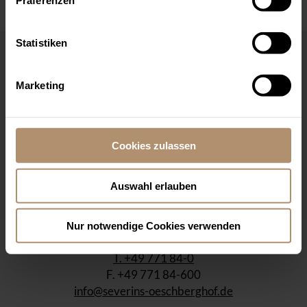
Präferenzen
Statistiken
KONTAKT
Marketing
LAGE & ANREISE
Cookies zulassen
Auswahl erlauben
INFOS FÜR REISEBÜROS
Nur notwendige Cookies verwenden
T. +49 771 84-0
F. +49 771 84-600
info@severins-oeschberghof.de