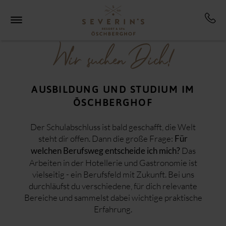
DER ÖSCHBERGHOF
Unsere Geschichte
ZIMMER & SUITEN
Nachhaltigkeit
Wir suchen Dich!
Zimmer und Suiten Übersicht
Kontakt & Anreise
ANGEBOTE
Öschberghof-Benefits
Ö-Member Cards
Feiertage
Gästebewertungen
SPA & GYM
Kurzurlaub
AUSBILDUNG UND STUDIUM IM
Awards & Auszeichnungen
Wellness im Öschberghof
SPA
ÖSCHBERGHOF
Kooperationen
GOLF
Anwendungen
Preis-Specials
Bildergalerie
Golfurlaub im Schwarzwald
SPA
RESTAURANTS & BARS
Unsere UNIQ-Reihe
Golfplätze & Übungsanlagen
GYM
Der Schulabschluss ist bald geschafft, die Welt
Restaurants & Bars
Social Wall
Golf Academy
Day SPA
steht dir offen. Dann die große Frage:
Für
TAGUNGEN & FIRMENEVENTS
ÖSCH NOIR
Presse
Jugend
Das
welchen Berufsweg entscheide ich mich?
Übersicht & Informationen
ESSZIMMER
Golfclub Der Öschberghof
FESTE & FEIERLICHKEITEN
Arbeiten in der Hotellerie und Gastronomie ist
Virtuelle Tour Tagungszentrum ⇱
HEXENWEIHER
vielseitig - ein Berufsfeld mit Zukunft. Bei uns
Locations
Fußballtrainingslager
ÖVENTHÜTTE
VERANSTALTUNGEN
durchläufst du verschiedene, für dich relevante
Virtuelle Tour Tagungszentrum ⇱
BAR & TAGESBAR
Fußball-Trainingslager 2026
Bereiche und sammelst dabei wichtige praktische
Hochzeiten
VITAL BAR
REGION & FREIZEIT
Davidoff x Wein-Riegger
Erfahrung.
TANÖSHI
Fahrrad fahren
Öktoberfest
KARRIERE