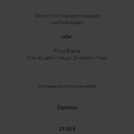
/
Gnocchi mit Gorgonzolasauce
und Walnüssen
- oder -
Pizza Bianca
Fior di Latte | Nduja | Zwiebeln | Mais
/
Himbeereis mit Amerettini
/
Espresso
/
29,00 €