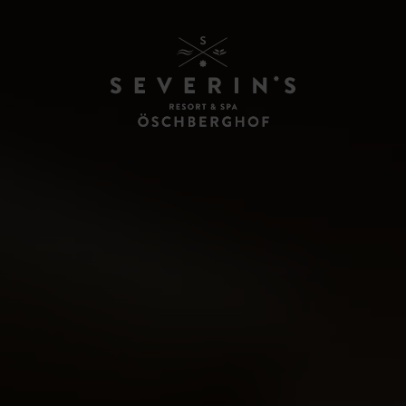
RESTAURANTS & BAR
ÖSCH NOIR
ESSZIMMER
HEXENWEIHER
ÖVENTHÜTTE
ENTS
BAR & TAGESBAR
N