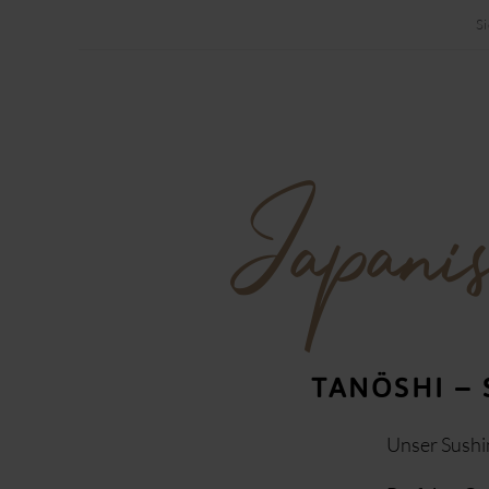
Si
Japani
TANÖSHI –
Unser Sushi