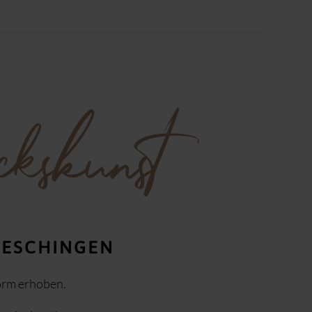
kskunst
UESCHINGEN
orm erhoben.