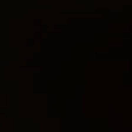
VERANSTALTUNGEN
REGION & FREIZEIT
KARRIERE
Golfplatz 1 · D-78166 Donaueschin
T. +49 (0) 771 84-0
·
info@oeschbergho
F. +49 (0) 771 84-600