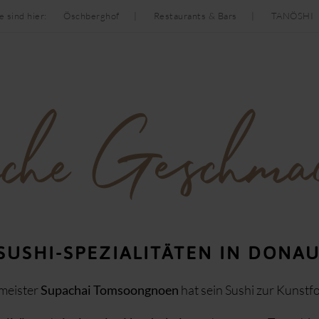
e sind hier:
Öschberghof
Restaurants & Bars
TANÖSHI
sche Geschmac
 SUSHI-SPEZIALITÄTEN IN DONA
meister
Supachai Tomsoongnoen
hat sein Sushi zur Kunstf