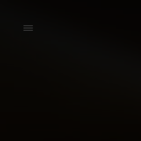
DER ÖSCHBERGHOF
ZIMMER & SUITEN
ANGEBOTE
SPA & GYM
GOLF
RESTAURANTS & BARS
TAGUNGEN & FIRMENEV
FESTE & FEIERLICHKEITE