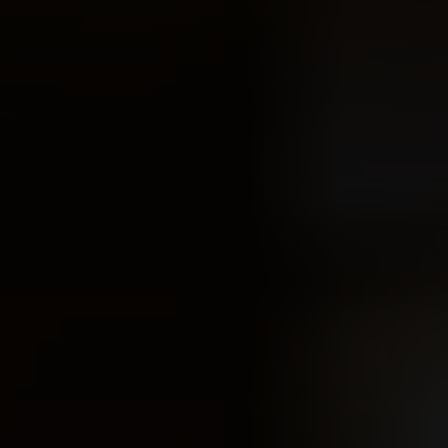
VITAL BAR
TANÖSHI
ÖNOTHEK
gen
f.com