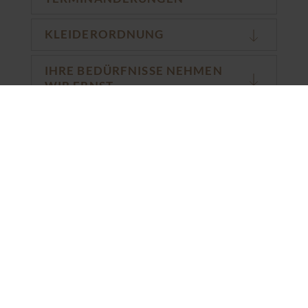
KLEIDERORDNUNG
IHRE BEDÜRFNISSE NEHMEN
WIR ERNST
GESUNDHEIT
VITAL BAR
SONSTIGES
← Tabelle wischen →
Pools
06.00 bis 22.00 Uhr