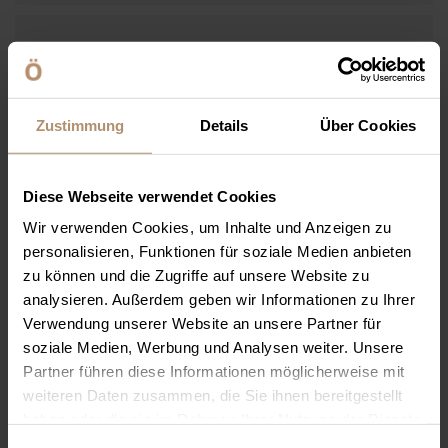
ANGABEN ZU IHRER PERSON
Zustimmung
Details
Über Cookies
Vorname
Diese Webseite verwendet Cookies
Pflichtfeld
Wir verwenden Cookies, um Inhalte und Anzeigen zu
Nachname
*
personalisieren, Funktionen für soziale Medien anbieten
zu können und die Zugriffe auf unsere Website zu
Pflichtfeld
Email
*
analysieren. Außerdem geben wir Informationen zu Ihrer
Verwendung unserer Website an unsere Partner für
soziale Medien, Werbung und Analysen weiter. Unsere
Telefon
Partner führen diese Informationen möglicherweise mit
weiteren Daten zusammen, die Sie ihnen bereitgestellt
haben oder die sie im Rahmen Ihrer Nutzung der Dienste
PLZ
gesammelt haben. Sie geben Einwilligung zu unseren