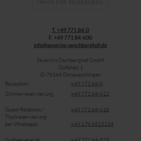
INFOS FÜR REISEBÜROS
T. +49 771 84-0
F. +49 771 84-600
info@severins-oeschberghof.de
Severin's Öschberghof GmbH
Golfplatz 1
D-78166 Donaueschingen
Rezeption
+49 771 84-0
Zimmerreservierung
+49 771 84-612
Guest Relations /
+49 771 84-610
Tischreservierung
per Whatsapp:
+49 178 6515134
Golfsekretariat
+49 771 84-525