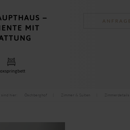
AUPTHAUS –
ANFRAG
NTE MIT E
ATTUNG
oxspringbett
 sind hier:
Öschberghof
Zimmer & Suiten
Zimmerdetails