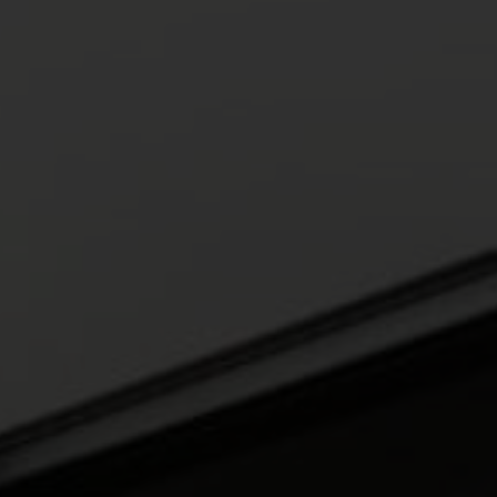
gen
f.com