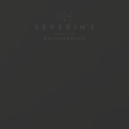
ENTS
N