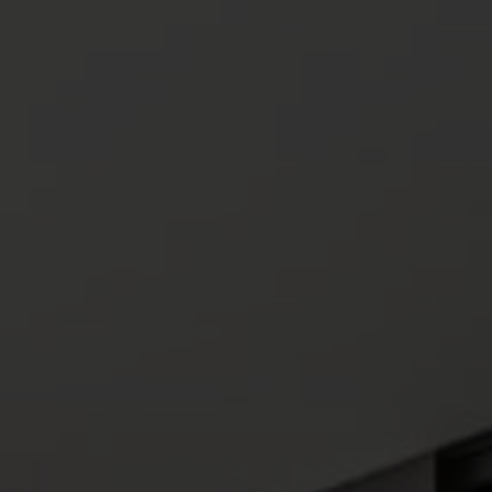
VERANSTALTUNGEN
REGION & FREIZEIT
KARRIERE
Golfplatz 1 · D-78166 Donaueschin
T. +49 (0) 771 84-0
·
info@oeschbergho
F. +49 (0) 771 84-600