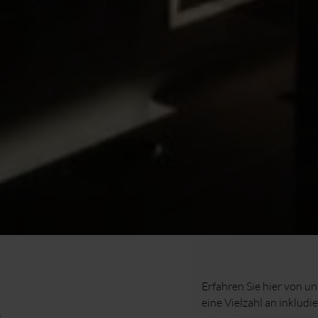
e
Erfahren Sie hier von u
eine Vielzahl an inkludi