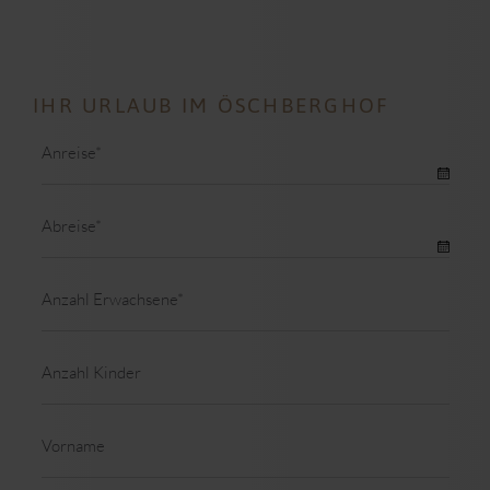
IHR URLAUB IM ÖSCHBERGHOF
Pflichtfeld
Anreise
*
Pflichtfeld
Abreise
*
Pflichtfeld
Anzahl Erwachsene
*
Anzahl Kinder
Vorname