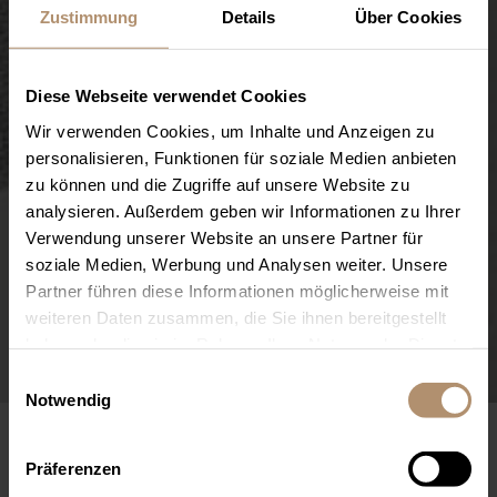
Zustimmung
Details
Über Cookies
Diese Webseite verwendet Cookies
Wir verwenden Cookies, um Inhalte und Anzeigen zu
personalisieren, Funktionen für soziale Medien anbieten
zu können und die Zugriffe auf unsere Website zu
analysieren. Außerdem geben wir Informationen zu Ihrer
Verwendung unserer Website an unsere Partner für
soziale Medien, Werbung und Analysen weiter. Unsere
Partner führen diese Informationen möglicherweise mit
weiteren Daten zusammen, die Sie ihnen bereitgestellt
haben oder die sie im Rahmen Ihrer Nutzung der Dienste
Junior Suite
gesammelt haben. Sie geben Einwilligung zu unseren
Einwilligungsauswahl
Cookies, wenn Sie unsere Webseite weiterhin nutzen.
Notwendig
JUNIOR SUITE IM HAUPTHAUS –
MEHR RAUM FÜR ENTSPANNUNG
Präferenzen