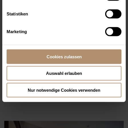
UND SCHLAFBEREICH
Statistiken
52m²
2-4
Boxspringbett
Marketing
Erfahren Sie hier von unseren
Öschberghof-Benefits
und
Cookies zulassen
genießen Sie eine Vielzahl an inkludierten Leistungen.
Auswahl erlauben
ANFRAGE
ONLINE BUCHEN
Nur notwendige Cookies verwenden