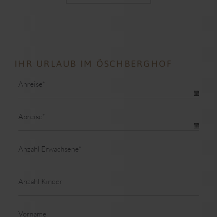
IHR URLAUB IM ÖSCHBERGHOF
Pflichtfeld
Anreise
*
Pflichtfeld
Abreise
*
Pflichtfeld
Anzahl Erwachsene
*
Anzahl Kinder
Vorname