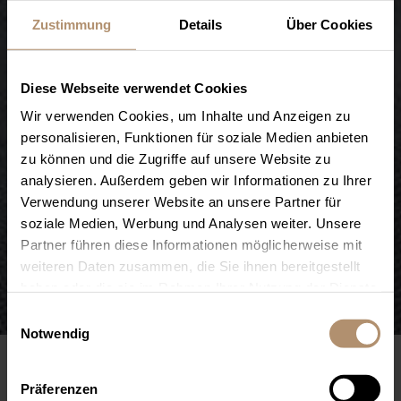
Zustimmung
Details
Über Cookies
Diese Webseite verwendet Cookies
Wir verwenden Cookies, um Inhalte und Anzeigen zu
personalisieren, Funktionen für soziale Medien anbieten
zu können und die Zugriffe auf unsere Website zu
analysieren. Außerdem geben wir Informationen zu Ihrer
Verwendung unserer Website an unsere Partner für
soziale Medien, Werbung und Analysen weiter. Unsere
Partner führen diese Informationen möglicherweise mit
weiteren Daten zusammen, die Sie ihnen bereitgestellt
haben oder die sie im Rahmen Ihrer Nutzung der Dienste
Suite
gesammelt haben. Sie geben Einwilligung zu unseren
Einwilligungsauswahl
Cookies, wenn Sie unsere Webseite weiterhin nutzen.
Notwendig
SUITE IM HAUPTHAUS – EXKLUSIV
WOHNEN MIT SEPARATEM WOHN-
Präferenzen