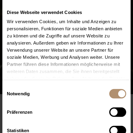
Diese Webseite verwendet Cookies
Wir verwenden Cookies, um Inhalte und Anzeigen zu
personalisieren, Funktionen für soziale Medien anbieten
zu können und die Zugriffe auf unsere Website zu
analysieren. Außerdem geben wir Informationen zu Ihrer
Verwendung unserer Website an unsere Partner für
soziale Medien, Werbung und Analysen weiter. Unsere
Partner führen diese Informationen möglicherweise mit
weiteren Daten zusammen, die Sie ihnen bereitgestellt
haben oder die sie im Rahmen Ihrer Nutzung der Dienste
Entspannt in den Feierabend
gesammelt haben. Sie geben Einwilligung zu unseren
Einwilligungsauswahl
Cookies, wenn Sie unsere Webseite weiterhin nutzen.
Notwendig
AFTER WORK GOLF
Präferenzen
TÄGLICH AB 15 UHR: 18-LOCH RUNDE AUF ALLEN
PLÄTZEN INKL. BALLKORB
Statistiken