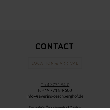
CONTACT
LOCATION & ARRIVAL
T. +49 771 84-0
F. +49 771 84-600
info@severins-oeschberghof.de
Severin's Öschberghof GmbH