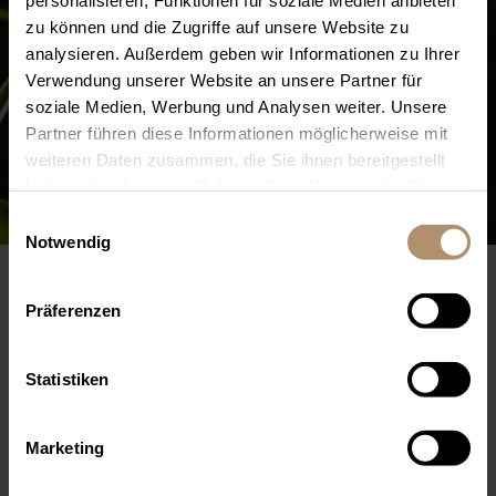
zu können und die Zugriffe auf unsere Website zu
analysieren. Außerdem geben wir Informationen zu Ihrer
Verwendung unserer Website an unsere Partner für
soziale Medien, Werbung und Analysen weiter. Unsere
Partner führen diese Informationen möglicherweise mit
weiteren Daten zusammen, die Sie ihnen bereitgestellt
haben oder die sie im Rahmen Ihrer Nutzung der Dienste
gesammelt haben. Sie geben Einwilligung zu unseren
Einwilligungsauswahl
Cookies, wenn Sie unsere Webseite weiterhin nutzen.
Notwendig
Sorry, item "after-work-golf" does not exist.
Präferenzen
MORE ÖSCHBERGHOF HIGHLIGHTS
Statistiken
BIRTHDAY EXPERIENCE
Marketing
1 night / 2 days