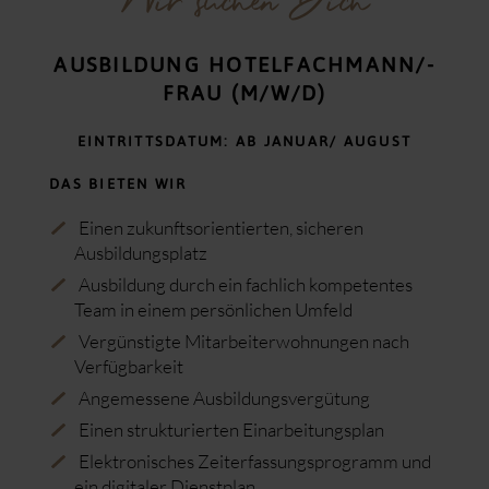
Wir suchen Dich
ÖNOTHEK
Wandern
Das Kriminal Dinner
Der Öschberghof als Arbeitgeber
Kultur & Sehenswürdigkeiten
Zigarrennachmittag
Jobs & Stellenangebote
AUSBILDUNG HOTELFACHMANN/-
Gourmet Night
Ausbildung & Studium
Yoga Retreat
FRAU (M/W/D)
Spa & Sushi Night
Ugly Sweater Party
EINTRITTSDATUM: AB JANUAR/ AUGUST
Silvester-Gala
DAS BIETEN WIR
Einen zukunftsorientierten, sicheren
Ausbildungsplatz
Ausbildung durch ein fachlich kompetentes
Team in einem persönlichen Umfeld
Vergünstigte Mitarbeiterwohnungen nach
Verfügbarkeit
Angemessene Ausbildungsvergütung
Einen strukturierten Einarbeitungsplan
Elektronisches Zeiterfassungsprogramm und
ein digitaler Dienstplan