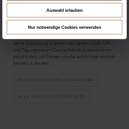
die Berufswelt zu ermöglichen. Dafür wurden
wir von der Hoteldirektorenvereinigung
Auswahl erlauben
Deutschland e.V. (HDV) mit dem Siegel
„Exzellente Ausbildung“ ausgezeichnet.
Nur notwendige Cookies verwenden
Wenn du dich angesprochen fühlst und Lust hast
deine Ausbildung in einem der besten Golf-, SPA-
und Tagungsresort Deutschlands zu absolvieren,
bewirb dich, wir freuen uns darauf dich persönlich
kennen zu lernen.
ZUM BEWERBUNGSFORMULAR
ALLE AUSBILDUNGSPLÄTZE