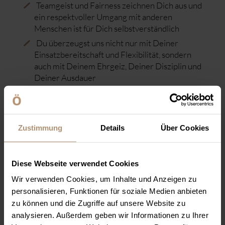
Teamgeist und Fairness zeichnen Dich aus und
ein respektvoller Umgang mit anderen
Menschen ist für Dich selbstverständlich
Du überzeugst uns nicht nur mit Deiner
Einsatzbereitschaft und Flexibilität, sondern
auch mit Deinem Ehrgeiz, Deiner Disziplin und
Deiner Ausdauer
Deine hervorragenden Umgangsformen
gehen mit Deinem gepflegten
Erscheinungsbild einher
Zustimmung
Details
Über Cookies
Du hast mindestens die mittlere Reife und
suchst nach dem perfekten Grundbaustein für
Deine Karriere
Diese Webseite verwendet Cookies
Wir verwenden Cookies, um Inhalte und Anzeigen zu
DAS ERWARTET DICH WÄHREND DEINER
AUSBILDUNG
personalisieren, Funktionen für soziale Medien anbieten
zu können und die Zugriffe auf unsere Website zu
Du erhältst praktische Berufserfahrung durch
analysieren. Außerdem geben wir Informationen zu Ihrer
Deine Ausbildung im Resort Öschberghof,