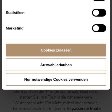
TRAUMHAFTER WANDERURLAUB
Statistiken
IM SCHWARZWALD
Marketing
Nutzen Sie die Kraft der Natur und tanken Sie
im und um den
neue Energie beim Wandern
! Durch die perfekte Lage des
Schwarzwald
Severin*s Resort & Spa Öschberghof
erreichen
Cookies zulassen
Sie die besten Wanderwege im Schwarzwald in
kürzester Zeit. Lassen Sie Ihre Wanderlust durch
Auswahl erlauben
die
idyllische, hügelige Landschaft der
und des charmant gelegenen
Schwarzwald-Baar
Golfplatzes, Ihres
Golfhotels im Schwarzwald
,
Nur notwendige Cookies verwenden
inspirieren. Wenn der Nebel tief über den Feldern
steht und von der Morgensonne aufgelöst wird,
starten Sie Ihre Tour in die nahegelegene
Wutachschlucht. Ob leicht, mittel oder schwer,
der Schwarzwald bietet jeden die
passende Route