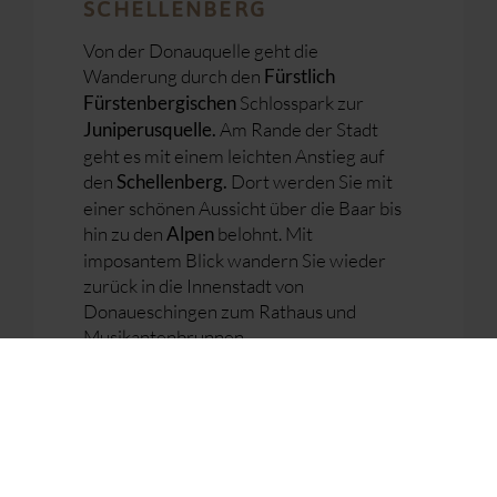
SCHELLENBERG
Von der Donauquelle geht die
Wanderung durch den
Fürstlich
Schlosspark zur
Fürstenbergischen
Am Rande der Stadt
Juniperusquelle.
geht es mit einem leichten Anstieg auf
den
Dort werden Sie mit
Schellenberg.
einer schönen Aussicht über die Baar bis
hin zu den
belohnt. Mit
Alpen
imposantem Blick wandern Sie wieder
zurück in die Innenstadt von
Donaueschingen zum Rathaus und
Musikantenbrunnen.
Ca. 3,5 Stunden inkl. An- und
Dauer:
Abfahrt