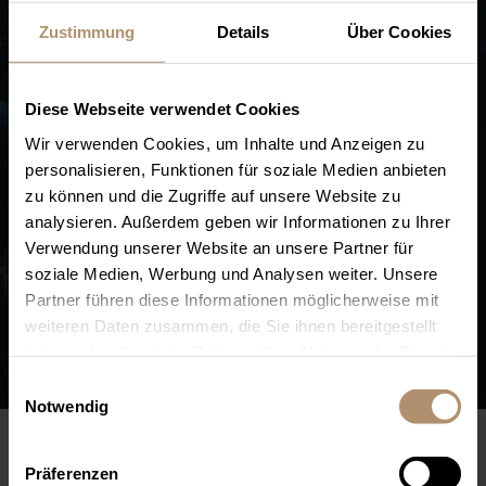
Zustimmung
Details
Über Cookies
Diese Webseite verwendet Cookies
Wir verwenden Cookies, um Inhalte und Anzeigen zu
personalisieren, Funktionen für soziale Medien anbieten
zu können und die Zugriffe auf unsere Website zu
analysieren. Außerdem geben wir Informationen zu Ihrer
Verwendung unserer Website an unsere Partner für
soziale Medien, Werbung und Analysen weiter. Unsere
Partner führen diese Informationen möglicherweise mit
weiteren Daten zusammen, die Sie ihnen bereitgestellt
haben oder die sie im Rahmen Ihrer Nutzung der Dienste
gesammelt haben. Sie geben Einwilligung zu unseren
Einwilligungsauswahl
Cookies, wenn Sie unsere Webseite weiterhin nutzen.
Notwendig
Wanderlust
Präferenzen