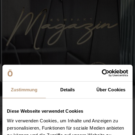
ÖNOTHEK
Wandern
Das Kriminal Dinner
Der Öschberghof als Arbeitgeber
Kultur & Sehenswürdigkeiten
Zigarrennachmittag
Jobs & Stellenangebote
Gourmet Night
Ausbildung & Studium
Yoga Retreat
Spa & Sushi Night
Ugly Sweater Party
Silvester-Gala
Zustimmung
Details
Über Cookies
Diese Webseite verwendet Cookies
Wir verwenden Cookies, um Inhalte und Anzeigen zu
personalisieren, Funktionen für soziale Medien anbieten
zu können und die Zugriffe auf unsere Website zu