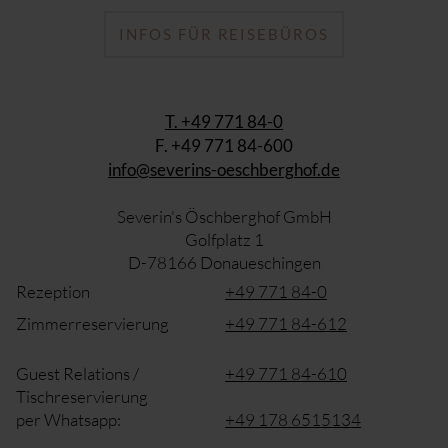
INFOS FÜR REISEBÜROS
T. +49 771 84-0
F. +49 771 84-600
info@severins-oeschberghof.de
Severin's Öschberghof GmbH
Golfplatz 1
D-78166 Donaueschingen
Rezeption
+49 771 84-0
Zimmerreservierung
+49 771 84-612
Guest Relations /
+49 771 84-610
Tischreservierung
per Whatsapp:
+49 178 6515134