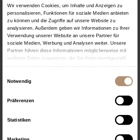
Wir verwenden Cookies, um Inhalte und Anzeigen zu
personalisieren, Funktionen für soziale Medien anbieten
zu können und die Zugriffe auf unsere Website zu
analysieren. Außerdem geben wir Informationen zu Ihrer
Verwendung unserer Website an unsere Partner für
soziale Medien, Werbung und Analysen weiter. Unsere
Partner führen diese Informationen möglicherweise mit
weiteren Daten zusammen, die Sie ihnen bereitgestellt
98 PUNKTE
FALSTAFF HOTEL
haben oder die sie im Rahmen Ihrer Nutzung der Dienste
GUIDE 2025
gesammelt haben. Sie geben Einwilligung zu unseren
Einwilligungsauswahl
Cookies, wenn Sie unsere Webseite weiterhin nutzen.
Notwendig
Umgeben von weitläufigem Grün vereint das
elegante Hideaway die Ruhe des
Schwarzwalds mit dem besonderen Privileg
Präferenzen
dreier hauseigener Golfplätze.
Statistiken
Marketing