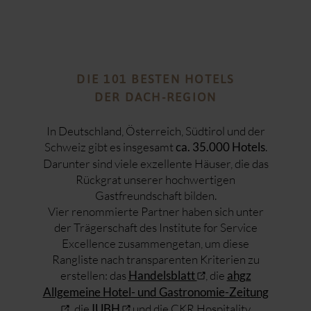
DIE 101 BESTEN HOTELS
DER DACH-REGION
In Deutschland, Österreich, Südtirol und der
Schweiz gibt es insgesamt
.
ca. 35.000 Hotels
Darunter sind viele exzellente Häuser, die das
Rückgrat unserer hochwertigen
Gastfreundschaft bilden.
Vier renommierte Partner haben sich unter
der Trägerschaft des Institute for Service
Excellence zusammengetan, um diese
Rangliste nach transparenten Kriterien zu
erstellen: das
, die
Handelsblatt
ahgz
Allgemeine Hotel- und Gastronomie-Zeitung
die
und die CKR Hospitality
,
IUBH