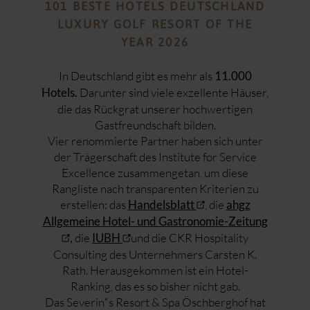
101 BESTE HOTELS DEUTSCHLAND
LUXURY GOLF RESORT OF THE
YEAR 2026
In Deutschland gibt es mehr als
11.000
Darunter sind viele exzellente Häuser,
Hotels.
die das Rückgrat unserer hochwertigen
Gastfreundschaft bilden.
Vier renommierte Partner haben sich unter
der Trägerschaft des Institute for Service
Excellence zusammengetan, um diese
Rangliste nach transparenten Kriterien zu
erstellen: das
, die
Handelsblatt
ahgz
Allgemeine Hotel- und Gastronomie-Zeitung
die
und die CKR Hospitality
,
IUBH
Consulting des Unternehmers Carsten K.
Rath. Herausgekommen ist ein Hotel-
Ranking, das es so bisher nicht gab.
Das Severin*s Resort & Spa Öschberghof hat