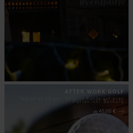
AFTER WORK GOLF
Täglich ab 15 Uhr: 18-Loch Runde auf allen
Plätzen inkl. Ballkorb
45,00 €
ab