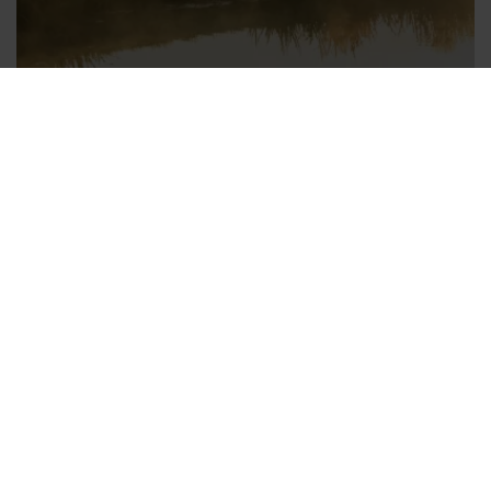
LAST MINUTE
Jetzt schnell sein! Das Angebot gilt für zwei
Personen inklusive unserer Öschberghof-
Benefits.
577,00 €
ab