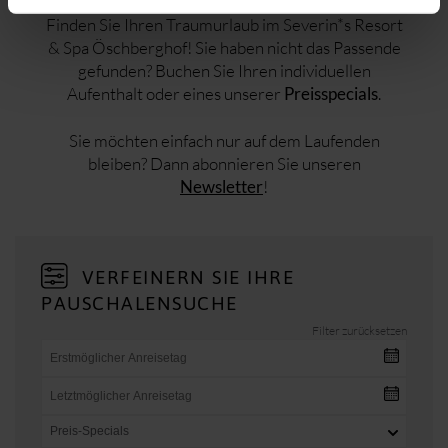
und
bis hin zu unseren
:
Golf
Spa-Angeboten
Finden Sie Ihren Traumurlaub im Severin*s Resort
& Spa Öschberghof! Sie haben nicht das Passende
gefunden? Buchen Sie Ihren individuellen
Aufenthalt oder eines unserer
.
Preisspecials
Sie möchten einfach nur auf dem Laufenden
bleiben? Dann abonnieren Sie unseren
!
Newsletter
VERFEINERN SIE IHRE
PAUSCHALENSUCHE
Filter zurücksetzen