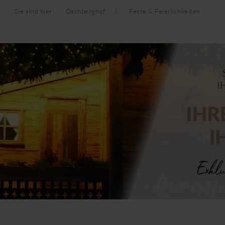
Sie sind hier:
Öschberghof
Feste & Feierlichkeiten