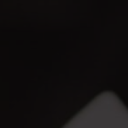
gen
f.com