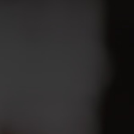
VERANSTALTUNGEN
REGION & FREIZEIT
KARRIERE
Golfplatz 1 · D-78166 Donaueschin
T. +49 (0) 771 84-0
·
info@oeschbergho
F. +49 (0) 771 84-600