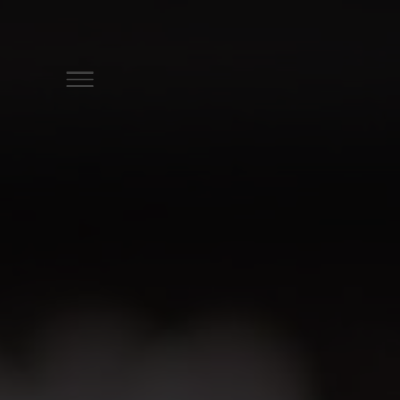
DER ÖSCHBERGHOF
ZIMMER & SUITEN
ANGEBOTE
SPA & GYM
GOLF
RESTAURANTS & BARS
TAGUNGEN & FIRMENEV
FESTE & FEIERLICHKEIT