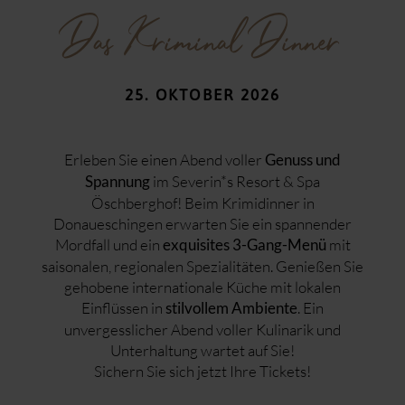
ÖNOTHEK
Das Kriminal Dinner
Das Kriminal Dinner
Zigarrennachmittag
Gourmet Night
Yoga Retreat
25. OKTOBER 2026
Spa & Sushi Night
Ugly Sweater Party
Silvester-Gala
Erleben Sie einen Abend voller
Genuss und
REGION & FREIZEIT
im Severin*s Resort & Spa
Spannung
Fahrrad fahren
Öschberghof! Beim Krimidinner in
KARRIERE
Wandern
Donaueschingen erwarten Sie ein spannender
Der Öschberghof als Arbeitgeber
Kultur & Sehenswürdigkeiten
Mordfall und ein
mit
exquisites 3-Gang-Menü
Jobs & Stellenangebote
saisonalen, regionalen Spezialitäten. Genießen Sie
Ausbildung & Studium
gehobene internationale Küche mit lokalen
Einflüssen in
. Ein
stilvollem Ambiente
unvergesslicher Abend voller Kulinarik und
Unterhaltung wartet auf Sie!
Sichern Sie sich jetzt Ihre Tickets!