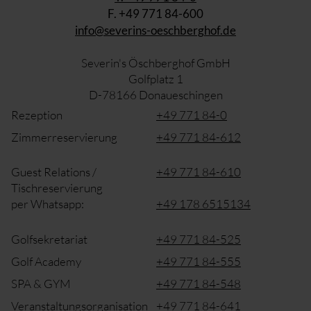
F. +49 771 84-600
info@severins-oeschberghof.de
Severin's Öschberghof GmbH
Golfplatz 1
D-78166 Donaueschingen
Rezeption
+49 771 84-0
Zimmerreservierung
+49 771 84-612
Guest Relations /
+49 771 84-610
Tischreservierung
per Whatsapp:
+49 178 6515134
Golfsekretariat
+49 771 84-525
Golf Academy
+49 771 84-555
SPA & GYM
+49 771 84-548
Veranstaltungsorganisation
+49 771 84-641