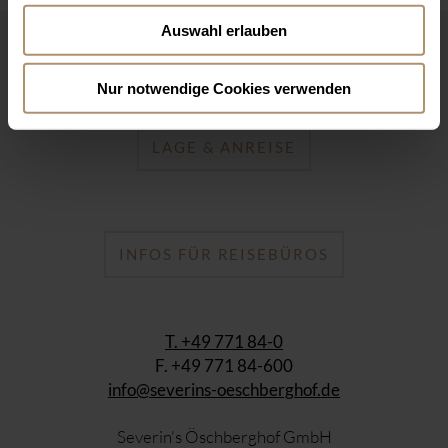
Auswahl erlauben
KONTAKT
Nur notwendige Cookies verwenden
LAGE & ANREISE
INFOS FÜR REISEBÜROS
T. +49 771 84-0
F. +49 771 84-600
info@severins-oeschberghof.de
Severin's Öschberghof GmbH