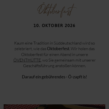
ÖNOTHEK
Das Kriminal Dinner
Öktoberfest
Zigarrennachmittag
Gourmet Night
Yoga Retreat
10. OKTOBER 2026
Spa & Sushi Night
Ugly Sweater Party
Silvester-Gala
Kaum eine Tradition in Süddeutschland wird so
REGION & FREIZEIT
zelebriert, wie das
. Wir holen das
Oktoberfest
Fahrrad fahren
Oktoberfest für einen Abend in unsere
KARRIERE
Wandern
ÖVENTHÜTTE
, wo Sie gemeinsam mit unserer
Der Öschberghof als Arbeitgeber
Kultur & Sehenswürdigkeiten
Geschäftsführung anstoßen können.
Jobs & Stellenangebote
Ausbildung & Studium
Darauf ein gebührendes - Ö-zapft is!