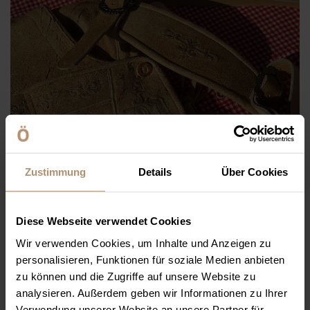
Zustimmung
Details
Über Cookies
ALLES AUF EINEM BLICK
Diese Webseite verwendet Cookies
Apéritif
Wir verwenden Cookies, um Inhalte und Anzeigen zu
Bayerisches Grillbuffet
personalisieren, Funktionen für soziale Medien anbieten
Getränke, Oktoberfestbier mit Fassanstich
zu können und die Zugriffe auf unsere Website zu
Original Oktoberfest Band
analysieren. Außerdem geben wir Informationen zu Ihrer
Verwendung unserer Website an unsere Partner für