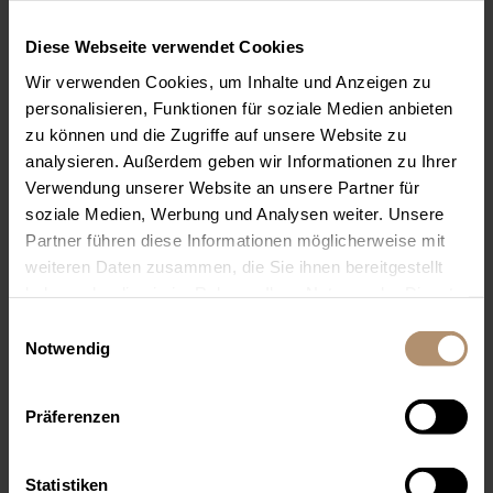
Du hast Dein Abitur/ Deine
Fachhochschulreife in der Tasche und suchst
Diese Webseite verwendet Cookies
nach dem perfekten Grundbaustein für Deine
Wir verwenden Cookies, um Inhalte und Anzeigen zu
Karriere
personalisieren, Funktionen für soziale Medien anbieten
zu können und die Zugriffe auf unsere Website zu
DAS ERWARTET DICH WÄHREND DEINER
analysieren. Außerdem geben wir Informationen zu Ihrer
AUSBILDUNG
Verwendung unserer Website an unsere Partner für
soziale Medien, Werbung und Analysen weiter. Unsere
Du erhältst praktische Berufserfahrung durch
Partner führen diese Informationen möglicherweise mit
Deine Ausbildung im Resort Öschberghof,
weiteren Daten zusammen, die Sie ihnen bereitgestellt
indem du alle ausbildungsrelevanten Stationen
haben oder die sie im Rahmen Ihrer Nutzung der Dienste
durchläufst
gesammelt haben. Sie geben Einwilligung zu unseren
Einwilligungsauswahl
Persönliche Betreuung
Cookies, wenn Sie unsere Webseite weiterhin nutzen.
Notwendig
Vermittlung von fundiertem
wissenschaftlichem und branchenspezifischem
Wissen rund um die Luxushotellerie
Präferenzen
Zusätzlich zur normalen Hotelfach-
Ausbildung erhältst Du in der Berufsschule
Statistiken