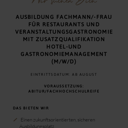
Wir suchen Dich
ÖNOTHEK
Wandern
Das Kriminal Dinner
Der Öschberghof als Arbeitgeber
Kultur & Sehenswürdigkeiten
Zigarrennachmittag
Jobs & Stellenangebote
AUSBILDUNG FACHMANN/-FRAU
Gourmet Night
Ausbildung & Studium
Yoga Retreat
FÜR RESTAURANTS UND
Spa & Sushi Night
VERANSTALTUNGSGASTRONOMIE
Ugly Sweater Party
MIT ZUSATZQUALIFIKATION
Silvester-Gala
HOTEL-UND
GASTRONOMIEMANAGEMENT
(M/W/D)
EINTRITTSDATUM: AB AUGUST
VORAUSSETZUNG:
ABITUR/FACHHOCHSCHULREIFE
DAS BIETEN WIR
Einen zukunftsorientierten, sicheren
Ausbildungsplatz