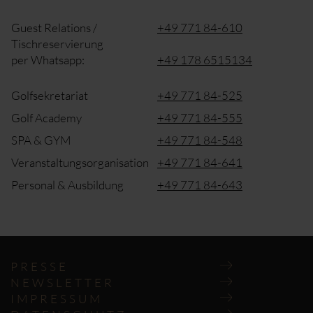
Guest Relations /
+49 771 84-610
Tischreservierung
per Whatsapp:
+49 178 6515134
Golfsekretariat
+49 771 84-525
Golf Academy
+49 771 84-555
SPA & GYM
+49 771 84-548
Veranstaltungsorganisation
+49 771 84-641
Personal & Ausbildung
+49 771 84-643
Navigation
überspringen
PRESSE
NEWSLETTER
IMPRESSUM