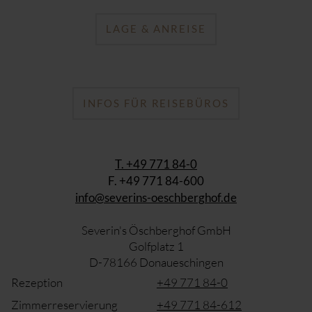
LAGE & ANREISE
INFOS FÜR REISEBÜROS
T. +49 771 84-0
F. +49 771 84-600
info@severins-oeschberghof.de
Severin's Öschberghof GmbH
Golfplatz 1
D-78166 Donaueschingen
Rezeption
+49 771 84-0
Zimmerreservierung
+49 771 84-612