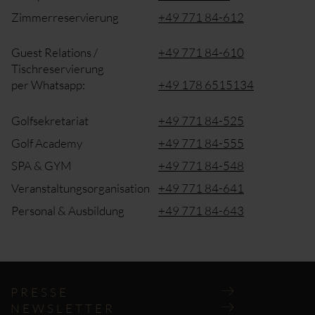
Zimmerreservierung
+49 771 84-612
Guest Relations /
+49 771 84-610
Tischreservierung
per Whatsapp:
+49 178 6515134
Golfsekretariat
+49 771 84-525
Golf Academy
+49 771 84-555
SPA & GYM
+49 771 84-548
Veranstaltungsorganisation
+49 771 84-641
Personal & Ausbildung
+49 771 84-643
Navigation
überspringen
PRESSE
NEWSLETTER