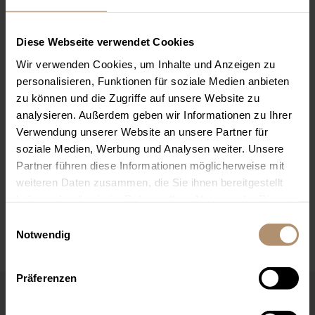
Max.Mus)
Bitte beachten Sie, dass ihr Passwort nach der ersten
Anmeldung von Ihnen geändert werden muss.
Diese Webseite verwendet Cookies
Wir verwenden Cookies, um Inhalte und Anzeigen zu
Bei zwei Namen gilt bei uns: Ladies first.
personalisieren, Funktionen für soziale Medien anbieten
zu können und die Zugriffe auf unsere Website zu
Nach der Anmeldung können Sie Ihr Passwort in
analysieren. Außerdem geben wir Informationen zu Ihrer
Ihrem persönlichen Bereich unter „Mein Konto“
Verwendung unserer Website an unsere Partner für
individuell anpassen.
soziale Medien, Werbung und Analysen weiter. Unsere
Partner führen diese Informationen möglicherweise mit
weiteren Daten zusammen, die Sie ihnen bereitgestellt
haben oder die sie im Rahmen Ihrer Nutzung der Dienste
gesammelt haben. Sie geben Einwilligung zu unseren
Einwilligungsauswahl
Cookies, wenn Sie unsere Webseite weiterhin nutzen.
Notwendig
Präferenzen